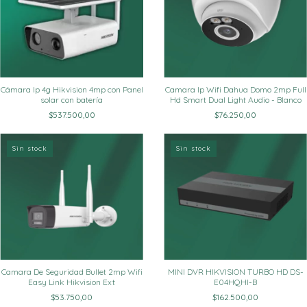
Cámara Ip 4g Hikvision 4mp con Panel
Camara Ip Wifi Dahua Domo 2mp Full
solar con batería
Hd Smart Dual Light Audio - Blanco
$537.500,00
$76.250,00
Sin stock
Sin stock
Camara De Seguridad Bullet 2mp Wifi
MINI DVR HIKVISION TURBO HD DS-
Easy Link Hikvision Ext
E04HQHI-B
$53.750,00
$162.500,00