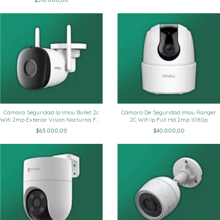
Cámara Seguridad Ip Imou Bullet 2c
Cámara De Seguridad Imou Ranger
Wifi 2mp Exterior Vision Nocturna Full
2C Wifi Ip Full Hd 2mp 1080p
Hd
$63.000,00
$40.000,00