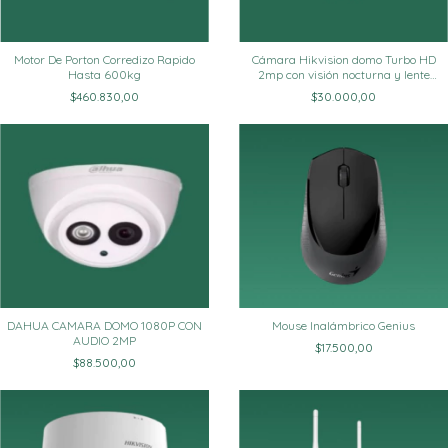
Motor De Porton Corredizo Rapido
Cámara Hikvision domo Turbo HD
Hasta 600kg
2mp con visión nocturna y lente
varifocal
$460.830,00
$30.000,00
DAHUA CAMARA DOMO 1080P CON
Mouse Inalámbrico Genius
AUDIO 2MP
$17.500,00
$88.500,00