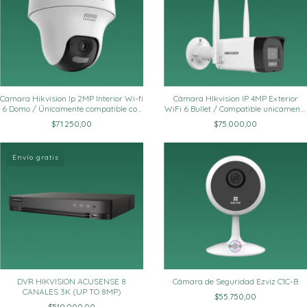
Camara Hikvision Ip 2MP Interior Wi-fi
Cámara HIkvision IP 4MP Exterior
6 Domo / Únicamente compatible con
WiFi 6 Bullet / Compatible unicamente
KITS EASYLINK
para KITS EASYLINK
$71.250,00
$75.000,00
Envío gratis
DVR HIKVISION ACUSENSE 8
Cámara de Seguridad Ezviz C1C-B
CANALES 3K (UP TO 8MP)
$55.750,00
$510.000,00