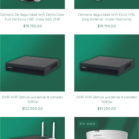
Camara De Seguridad Wifi Domo Color
Cámara Seguridad Wifi Ezviz H3c
Full Hd Ezviz H8C Vista 360 2MP
2mp Exterior Visión Nocturna
$78.750,00
$78.750,00
DVR XVR Dahua wizsense 8 canales
DVR XVR Dahua wizsense 4 canales
1080p
1080p
$122.500,00
$91.250,00
Sin stock